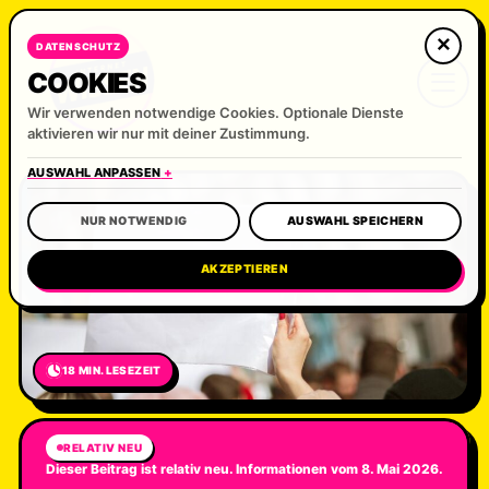
×
DATENSCHUTZ
COOKIES
Wir verwenden notwendige Cookies. Optionale Dienste
aktivieren wir nur mit deiner Zustimmung.
AUSWAHL ANPASSEN
NUR NOTWENDIG
AUSWAHL SPEICHERN
AKZEPTIEREN
18 MIN. LESEZEIT
RELATIV NEU
Dieser Beitrag ist relativ neu. Informationen vom 8. Mai 2026.